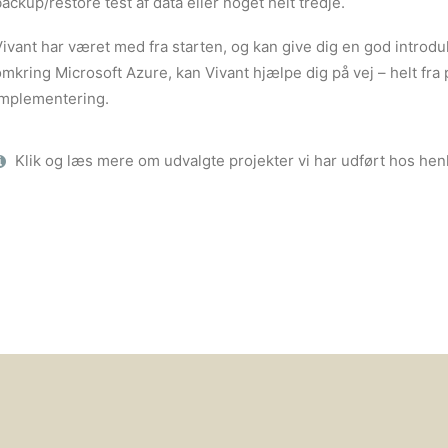
ackup/restore test af data eller noget helt tredje.
ivant har været med fra starten, og kan give dig en god introdu
mkring Microsoft Azure, kan Vivant hjælpe dig på vej – helt fra 
implementering.
Klik og læs mere om udvalgte projekter vi har udført hos hen