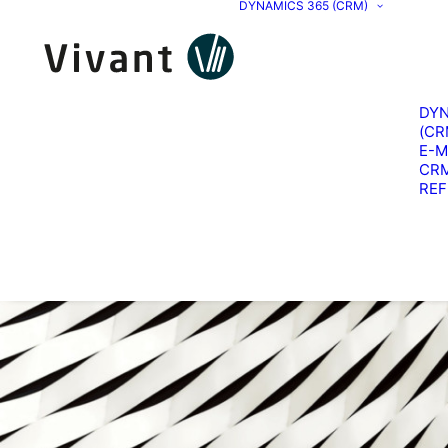
DYNAMICS 365 (CRM)
DYN
(CR
E-M
CR
RE