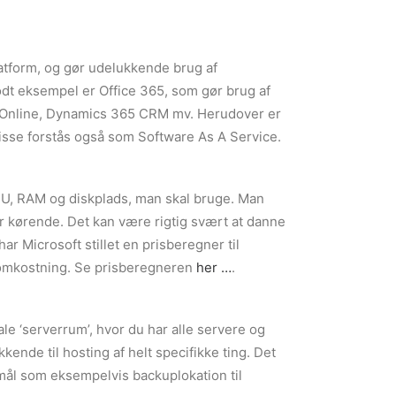
atform, og gør udelukkende brug af
godt eksempel er Office 365, som gør brug af
nt Online, Dynamics 365 CRM mv. Herudover er
isse forstås også som Software As A Service.
U, RAM og diskplads, man skal bruge. Man
har kørende. Det kan være rigtig svært at danne
ar Microsoft stillet en prisberegner til
e omkostning. Se prisberegneren
her …
.
le ‘serverrum’, hvor du har alle servere og
ende til hosting af helt specifikke ting. Det
rmål som eksempelvis backuplokation til