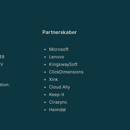
Partnerskaber
Microsoft
49
Lenovo
 V
KingswaySoft
ClickDimensions
Xink
tion:
Cloud Ally
Keep-it
Cirasync
Heimdal