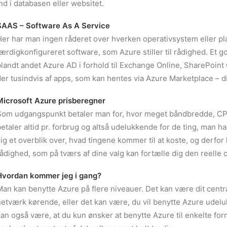
nd i databasen eller websitet.
SAAS – Software As A Service
Her har man ingen råderet over hverken operativsystem eller pl
ærdigkonfigureret software, som Azure stiller til rådighed. Et 
blandt andet Azure AD i forhold til Exchange Online, SharePoi
der tusindvis af apps, som kan hentes via Azure Marketplace – d
Microsoft Azure prisberegner
Som udgangspunkt betaler man for, hvor meget båndbredde, CP
etaler altid pr. forbrug og altså udelukkende for de ting, man 
ig et overblik over, hvad tingene kommer til at koste, og derfor h
rådighed, som på tværs af dine valg kan fortælle dig den reell
Hvordan kommer jeg i gang?
an kan benytte Azure på flere niveauer. Det kan være dit centra
etværk kørende, eller det kan være, du vil benytte Azure udelukk
an også være, at du kun ønsker at benytte Azure til enkelte fo