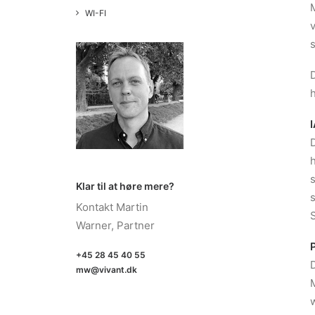
WI-FI
v
D
h
D
h
Klar til at høre mere?
Kontakt Martin
S
Warner, Partner
+45 28 45 40 55
mw@vivant.dk
M