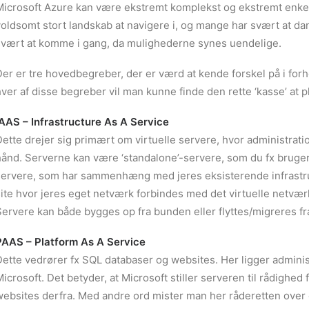
Microsoft Azure kan være ekstremt komplekst og ekstremt enkelt
oldsomt stort landskab at navigere i, og mange har svært at dan
svært at komme i gang, da mulighederne synes uendelige.
er er tre hovedbegreber, der er værd at kende forskel på i forho
ver af disse begreber vil man kunne finde den rette ‘kasse’ at pl
IAAS – Infrastructure As A Service
ette drejer sig primært om virtuelle servere, hvor administrati
ånd. Serverne kan være ‘standalone’-servere, som du fx bruger t
servere, som har sammenhæng med jeres eksisterende infrastruk
site hvor jeres eget netværk forbindes med det virtuelle netvæ
ervere kan både bygges op fra bunden eller flyttes/migreres fr
PAAS – Platform As A Service
Dette vedrører fx SQL databaser og websites. Her ligger adminis
icrosoft. Det betyder, at Microsoft stiller serveren til rådighed 
websites derfra. Med andre ord mister man her råderetten over 