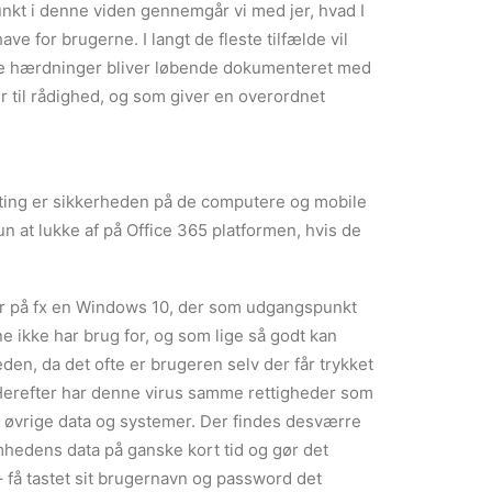
nkt i denne viden gennemgår vi med jer, hvad I
e for brugerne. I langt de fleste tilfælde vil
ørte hærdninger bliver løbende dokumenteret med
r til rådighed, og som giver en overordnet
 ting er sikkerheden på de computere og mobile
un at lukke af på Office 365 platformen, hvis de
ier på fx en Windows 10, der som udgangspunkt
e ikke har brug for, og som lige så godt kan
den, da det ofte er brugeren selv der får trykket
nd. Herefter har denne virus samme rettigheder som
ns øvrige data og systemer. Der findes desværre
hedens data på ganske kort tid og gør det
– få tastet sit brugernavn og password det