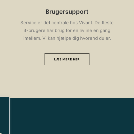
Brugersupport
Service er det centrale hos Vivant. De fleste
it-brugere har brug for en livline en gang
imellem. Vi kan hjælpe dig hvorend du er.
LÆS MERE HER