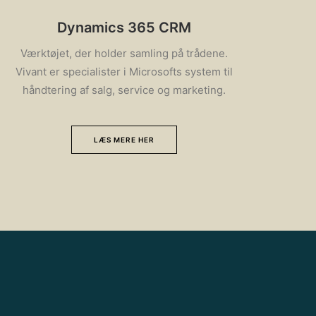
Dynamics 365 CRM
Værktøjet, der holder samling på trådene.
Vivant er specialister i Microsofts system til
håndtering af salg, service og marketing.
LÆS MERE HER