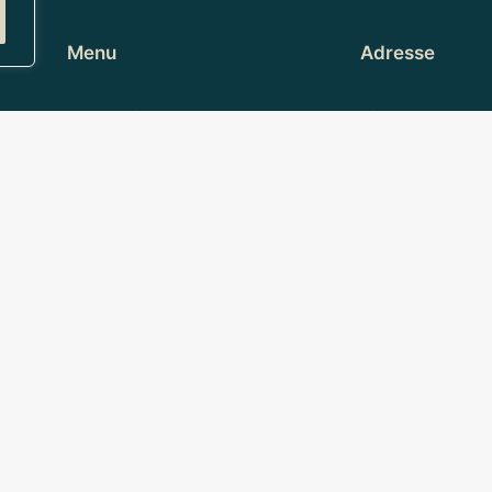
Menu
Adresse
Om Vivant
Vivant support:
Microsoft Partner
Vesterbrogade 1
ISAE 3000 TYPE II
1620 København
Kontakt
+45 70 26 10 40
Vivant administra
Social
Fremtidsvej 26
2860 Søborg