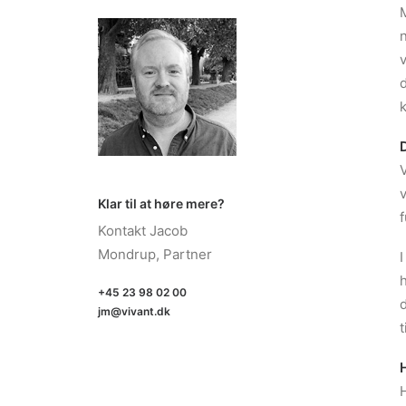
M
n
v
d
k
Klar til at høre mere?
f
Kontakt Jacob
Mondrup, Partner
I
+45 23 98 02 00
d
jm@vivant.dk
t