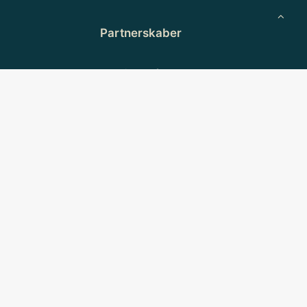
Partnerskaber
Microsoft
49
Lenovo
 V
KingswaySoft
ClickDimensions
Xink
tion:
Cloud Ally
Keep-it
Cirasync
Heimdal