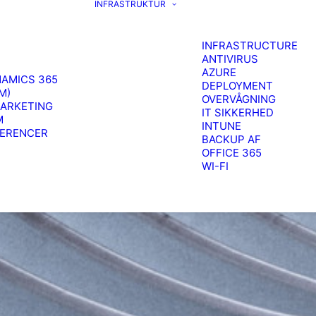
INFRASTRUKTUR
INFRASTRUCTURE
ANTIVIRUS
AZURE
AMICS 365
DEPLOYMENT
M)
OVERVÅGNING
ARKETING
IT SIKKERHED
M
INTUNE
FERENCER
BACKUP AF
OFFICE 365
WI-FI