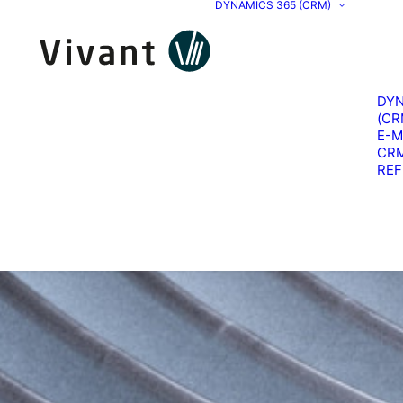
DYNAMICS 365 (CRM)
DYN
(CR
E-M
CR
RE