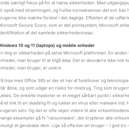
holde særligt fokus på for at hæve sikkerheden. Med udgangspu
il opnå med stramningen, og hvilke konsekvenser det evt. kan hav
brugerne ikke mærke forskel i det daglige. Effekten af de udf
icrosoft Secure Score, som er det pointsystem, Microsoft stille
dentifikation af det samlede sikkerhedsniveau.
Windows 10 og 11 (laptops) og mobile enheder
En ting er sikkerheden på selve Microsoft platformen. En anden
nheder, man bruger til at tilgå data. Det er desværre ikke nok k
enheder, man bruger, er usikre.
På linje med Office 365 er der et hav af funktioner og teknolog
tår åbne, og som udgør en risiko for misbrug. Ting som brugern
ukkes. De enkelte maskiner er et meget sårbart punkt i sikkerhe
å et link til en skadelig fil og lukket en virus eller malware i
rugeren selv. Og det er ofte vejen videre til alle virksomhede
mange eksempler på fx ”ransomware”, der krypterer alle virksom
muligt at genskabe dem. Lige så ofte kan en bruger – i god tro 