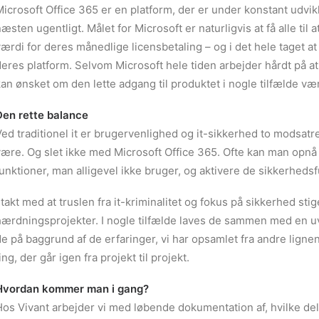
icrosoft Office 365 er en platform, der er under konstant udvik
æsten ugentligt. Målet for Microsoft er naturligvis at få alle til
ærdi for deres månedlige licensbetaling – og i det hele taget at 
eres platform. Selvom Microsoft hele tiden arbejder hårdt på a
an ønsket om den lette adgang til produktet i nogle tilfælde vær
Den rette balance
Ved traditionel it er brugervenlighed og it-sikkerhed to modsa
være. Og slet ikke med Microsoft Office 365. Ofte kan man opnå 
unktioner, man alligevel ikke bruger, og aktivere de sikkerhedsfu
 takt med at truslen fra it-kriminalitet og fokus på sikkerhed stig
hærdningsprojekter. I nogle tilfælde laves de sammen med en uv
e på baggrund af de erfaringer, vi har opsamlet fra andre lignen
ing, der går igen fra projekt til projekt.
Hvordan kommer man i gang?
Hos Vivant arbejder vi med løbende dokumentation af, hvilke d