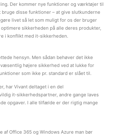
ling. Der kommer nye funktioner og værktøjer til
 at bruge disse funktioner – at give slutkunderne
gøre livet så let som muligt for os der bruger
t optimere sikkerheden på alle deres produkter,
e i konflikt med it-sikkerheden.
trettede hensyn. Men sådan behøver det ikke
væsentlig højere sikkerhed ved at lukke for
nktioner som ikke pr. standard er slået til.
er, har Vivant deltaget i en del
ildig it-sikkerhedspartner, andre gange laves
de opgaver. I alle tilfælde er der rigtig mange
ele af Office 365 og Windows Azure man bør