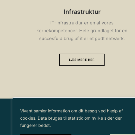
Infrastruktur
IT-infrastruktur er en af vores
kernekompetencer. Hele grundlaget for en
succesfuld brug af it er et godt netværk.
LÆS MERE HER
Vivant samler information om dit besøg ved hjælp af
cookies. Data bruges til statistik om hvilke sider der
fungerer bedst.